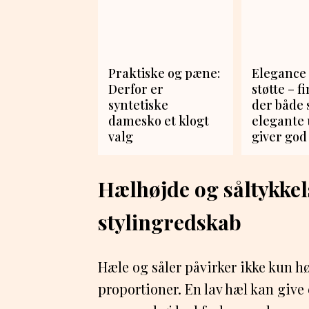
Praktiske og pæne:
Elegance
Derfor er
støtte – f
syntetiske
der både 
damesko et klogt
elegante 
valg
giver god
Hælhøjde og såltykke
stylingredskab
Hæle og såler påvirker ikke kun 
proportioner. En lav hæl kan give 