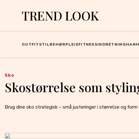
TREND LOOK
OUTFITS
TILBEHØR
PLEJE
FITNESS
INDRETNING
HAN
Sko
Skostørrelse som stylin
Brug dine sko strategisk – små justeringer i størrelse og form