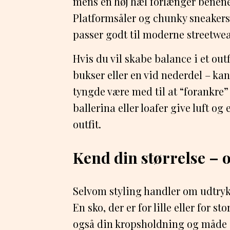
mens en høj hæl forlænger benen
Platformsåler og chunky sneakers
passer godt til moderne streetwear
Hvis du vil skabe balance i et out
bukser eller en vid nederdel – kan
tyngde være med til at “forankre”
ballerina eller loafer give luft og
outfit.
Kend din størrelse – 
Selvom styling handler om udtry
En sko, der er for lille eller for 
også din kropsholdning og måde a