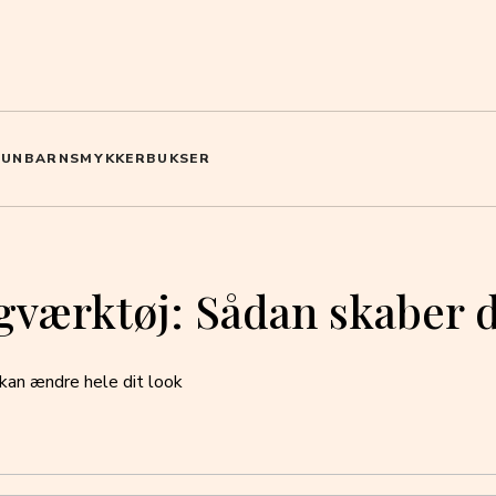
HUN
BARN
SMYKKER
BUKSER
gværktøj: Sådan skaber du
 kan ændre hele dit look