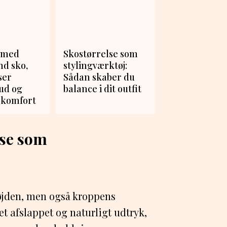
 med
Skostørrelse som
ind sko,
stylingværktøj:
ser
Sådan skaber du
ud og
balance i dit outfit
 komfort
lse som
højden, men også kroppens
et afslappet og naturligt udtryk,