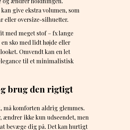
e og ændrer holdningen.
 kan give ekstra volumen, som
 eller oversize-silhuetter.
fit med meget stof – fx lange
 en sko med lidt højde eller
 looket. Omvendt kan en let
 elegance til et minimalistisk
og brug den rigtigt
k, må komforten aldrig glemmes.
stor, ændrer ikke kun udseendet, men
t bevæge dig på. Det kan hurtigt