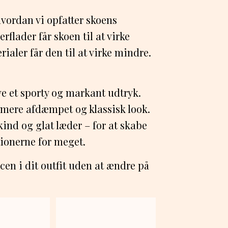
vordan vi opfatter skoens
rflader får skoen til at virke
aler får den til at virke mindre.
ve et sporty og markant udtryk.
 mere afdæmpet og klassisk look.
kind og glat læder – for at skabe
ionerne for meget.
en i dit outfit uden at ændre på