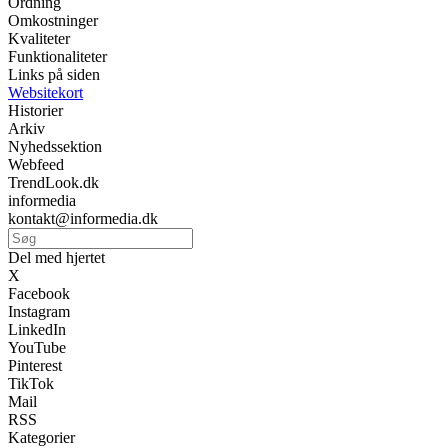
Ordning
Omkostninger
Kvaliteter
Funktionaliteter
Links på siden
Websitekort
Historier
Arkiv
Nyhedssektion
Webfeed
TrendLook.dk
informedia
kontakt@informedia.dk
Del med hjertet
X
Facebook
Instagram
LinkedIn
YouTube
Pinterest
TikTok
Mail
RSS
Kategorier