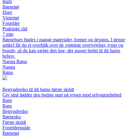
Barn
Børnetøj
Huer
Vintertøj
Forældre
Praktiske råd
7 min
Børnehuer findes i mange materialer, former og designs. I denne
artikel får du et overblik over de vigtigste overvejelser, typer og
brands, så du kan vælge den hue, der passer bedst til dit barns
behov.
Nanna Rønn
Nanna
Rønn
Begyndersko til dit barns første skridt
Giv små fødder den bedste start på rejsen mod selvstændighed
Barn
Barn
Begyndersko
Børnesko
Første skridt
Forældreguide
Børnetøj