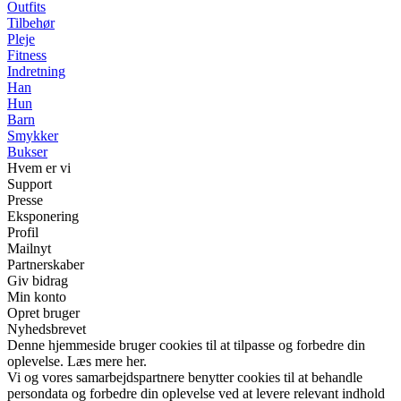
Outfits
Tilbehør
Pleje
Fitness
Indretning
Han
Hun
Barn
Smykker
Bukser
Hvem er vi
Support
Presse
Eksponering
Profil
Mailnyt
Partnerskaber
Giv bidrag
Min konto
Opret bruger
Nyhedsbrevet
Denne hjemmeside bruger cookies til at tilpasse og forbedre din
oplevelse. Læs mere her.
Vi og vores samarbejdspartnere benytter cookies til at behandle
persondata og forbedre din oplevelse ved at levere relevant indhold