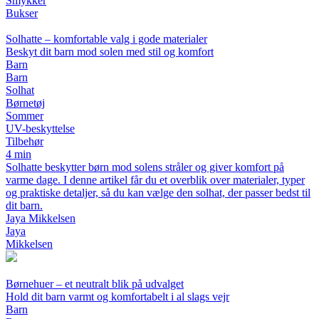
Smykker
Bukser
Solhatte – komfortable valg i gode materialer
Beskyt dit barn mod solen med stil og komfort
Barn
Barn
Solhat
Børnetøj
Sommer
UV-beskyttelse
Tilbehør
4 min
Solhatte beskytter børn mod solens stråler og giver komfort på
varme dage. I denne artikel får du et overblik over materialer, typer
og praktiske detaljer, så du kan vælge den solhat, der passer bedst til
dit barn.
Jaya Mikkelsen
Jaya
Mikkelsen
Børnehuer – et neutralt blik på udvalget
Hold dit barn varmt og komfortabelt i al slags vejr
Barn