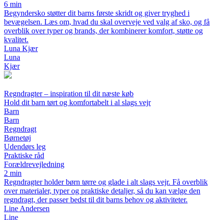
6 min
Begyndersko støtter dit barns første skridt og giver tryghed i
bevægelsen. Læs om, hvad du skal overveje ved valg af sko, og få
overblik over typer og brands, der kombinerer komfort, støtte og
kvalitet.
Luna Kjær
Luna
Kjær
Regndragter – inspiration til dit næste køb
Hold dit barn tørt og komfortabelt i al slags vejr
Barn
Barn
Regndragt
Børnetøj
Udendørs leg
Praktiske råd
Forældrevejledning
2 min
Regndragter holder børn tørre og glade i alt slags vejr. Få overblik
over materialer, typer og praktiske detaljer, så du kan vælge den
regndragt, der passer bedst til dit barns behov og aktiviteter.
Line Andersen
Line