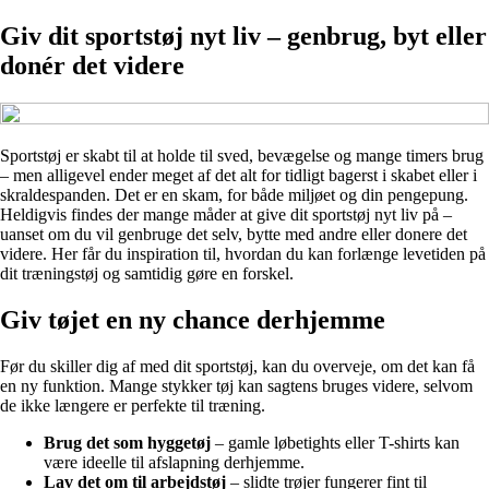
Giv dit sportstøj nyt liv – genbrug, byt eller
donér det videre
Sportstøj er skabt til at holde til sved, bevægelse og mange timers brug
– men alligevel ender meget af det alt for tidligt bagerst i skabet eller i
skraldespanden. Det er en skam, for både miljøet og din pengepung.
Heldigvis findes der mange måder at give dit sportstøj nyt liv på –
uanset om du vil genbruge det selv, bytte med andre eller donere det
videre. Her får du inspiration til, hvordan du kan forlænge levetiden på
dit træningstøj og samtidig gøre en forskel.
Giv tøjet en ny chance derhjemme
Før du skiller dig af med dit sportstøj, kan du overveje, om det kan få
en ny funktion. Mange stykker tøj kan sagtens bruges videre, selvom
de ikke længere er perfekte til træning.
Brug det som hyggetøj
– gamle løbetights eller T-shirts kan
være ideelle til afslapning derhjemme.
Lav det om til arbejdstøj
– slidte trøjer fungerer fint til