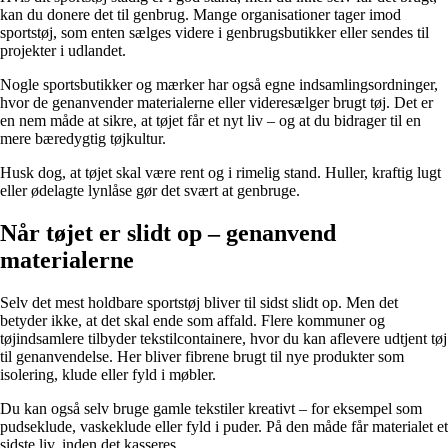
kan du donere det til genbrug. Mange organisationer tager imod
sportstøj, som enten sælges videre i genbrugsbutikker eller sendes til
projekter i udlandet.
Nogle sportsbutikker og mærker har også egne indsamlingsordninger,
hvor de genanvender materialerne eller videresælger brugt tøj. Det er
en nem måde at sikre, at tøjet får et nyt liv – og at du bidrager til en
mere bæredygtig tøjkultur.
Husk dog, at tøjet skal være rent og i rimelig stand. Huller, kraftig lugt
eller ødelagte lynlåse gør det svært at genbruge.
Når tøjet er slidt op – genanvend
materialerne
Selv det mest holdbare sportstøj bliver til sidst slidt op. Men det
betyder ikke, at det skal ende som affald. Flere kommuner og
tøjindsamlere tilbyder tekstilcontainere, hvor du kan aflevere udtjent tøj
til genanvendelse. Her bliver fibrene brugt til nye produkter som
isolering, klude eller fyld i møbler.
Du kan også selv bruge gamle tekstiler kreativt – for eksempel som
pudseklude, vaskeklude eller fyld i puder. På den måde får materialet et
sidste liv, inden det kasseres.