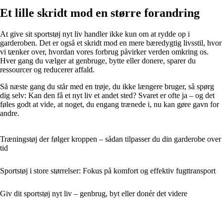
Et lille skridt mod en større forandring
At give sit sportstøj nyt liv handler ikke kun om at rydde op i
garderoben. Det er også et skridt mod en mere bæredygtig livsstil, hvor
vi tænker over, hvordan vores forbrug påvirker verden omkring os.
Hver gang du vælger at genbruge, bytte eller donere, sparer du
ressourcer og reducerer affald.
Så næste gang du står med en trøje, du ikke længere bruger, så spørg
dig selv: Kan den få et nyt liv et andet sted? Svaret er ofte ja – og det
føles godt at vide, at noget, du engang trænede i, nu kan gøre gavn for
andre.
Træningstøj der følger kroppen – sådan tilpasser du din garderobe over
tid
Sportstøj i store størrelser: Fokus på komfort og effektiv fugttransport
Giv dit sportstøj nyt liv – genbrug, byt eller donér det videre