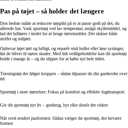
Pas på tøjet – så holder det længere
Den bedste måde at reducere tøjspild på er at passe godt på det, du
allerede har. Vask sportstøj ved lav temperatur, undgå skyllemiddel, og
lad det lufttørre i stedet for at bruge tørretumbler. Det skåner både
stoffet og miljøet.
Opbevar tøjet tørt og luftigt, og reparér små huller eller løse syninger,
før de bliver til større skader. Med lidt vedligeholdelse kan dit sportstøj
holde i mange år – og du slipper for at købe nyt hele tiden.
Træningstøj der følger kroppen – sådan tilpasser du din garderobe over
tid
Sportstøj i store størrelser: Fokus på komfort og effektiv fugttransport
Giv dit sportstøj nyt liv – genbrug, byt eller donér det videre
Når sved ændrer pasformen: Sådan vælger du sportstøj, der bevarer
formen