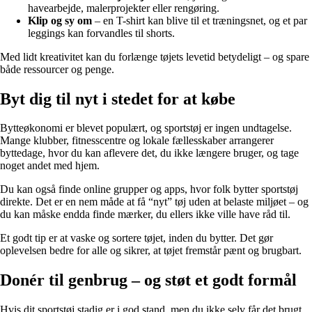
havearbejde, malerprojekter eller rengøring.
Klip og sy om
– en T-shirt kan blive til et træningsnet, og et par
leggings kan forvandles til shorts.
Med lidt kreativitet kan du forlænge tøjets levetid betydeligt – og spare
både ressourcer og penge.
Byt dig til nyt i stedet for at købe
Bytteøkonomi er blevet populært, og sportstøj er ingen undtagelse.
Mange klubber, fitnesscentre og lokale fællesskaber arrangerer
byttedage, hvor du kan aflevere det, du ikke længere bruger, og tage
noget andet med hjem.
Du kan også finde online grupper og apps, hvor folk bytter sportstøj
direkte. Det er en nem måde at få “nyt” tøj uden at belaste miljøet – og
du kan måske endda finde mærker, du ellers ikke ville have råd til.
Et godt tip er at vaske og sortere tøjet, inden du bytter. Det gør
oplevelsen bedre for alle og sikrer, at tøjet fremstår pænt og brugbart.
Donér til genbrug – og støt et godt formål
Hvis dit sportstøj stadig er i god stand, men du ikke selv får det brugt,